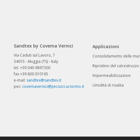
Sandtex by Covema Vernici
Applicazioni
Via Caduti sul Lavoro, 7
Consolidamento delle mur
34015 - Muggia (TS) - Italy
Ripristino del calcestruzzo
tel. +39 040 9897300
fax +39 800 010165
Impermeabilizzazioni
e-mail:
sandtex@sandtex.it
Umidità di risalita
pec:
covemavernici@pecsoci.ui.torino.it