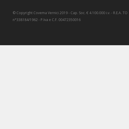
© Copyright Covema Vernici 2019 - Cap. Soc. € 4.100.000 i.v. - R.E.A. TO
n°338184/1962 - P.Iva e C.F. 00472350016