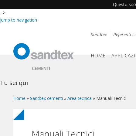
Questo sito 
-->
Jump to navigation
Sandtex
Referenti 
HOME
APPLICAZ
Tu sei qui
Home
»
Sandtex cementi
»
Area tecnica
»
Manuali Tecnici
Manuali Tecnici