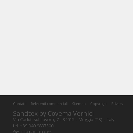
Contatti
Referenti commerciali
Sitemap
Copyright
Privacy
Sandtex by Covema Vernici
Via Caduti sul Lavoro, 7 - 34015 - Muggia (TS) - Italy
tel. +39 040 9897300
fax +39 800 010165