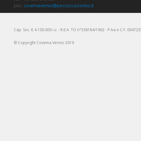
pec:
covemavernici@pecsoci.ui.torino.it
Cap. Soc. € 4.100.000 i.v. - R.E.A. TO n°338184/1962 - P.Iva e C.F. 00472
© Copyright Covema Vernici 2019