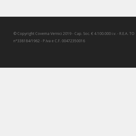
© Copyright Covema Vernici 2019 - Cap. Soc. € 4.100.000 i.v. - R.E.A. TO
n°338184/1962 - P.Iva e C.F. 00472350016