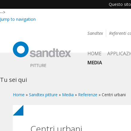
Questo sito 
-->
Jump to navigation
Sandtex
Referenti 
HOME
APPLICAZ
MEDIA
Tu sei qui
Home
»
Sandtex pitture
»
Media
»
Referenze
»
Centri urbani
Centri urbani