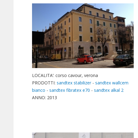
LOCALITA’: corso cavour, verona
PRODOTTI:
sandtex stabilizer
-
sandtex wallcem
bianco
-
sandtex fibratex e70
-
sandtex alkal 2
ANNO: 2013