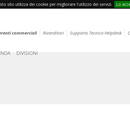
to sito utilizza dei cookie per migliorare l'utilizzo dei servizi.
Lo acc
erenti commerciali
Rivenditori
Supporto Tecnico Helpdesk
C
ENDA
DIVISIONI