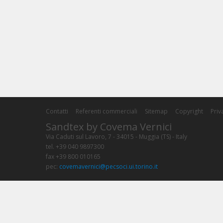
Contatti
Referenti commerciali
Sitemap
Copyright
Priv
Sandtex by Covema Vernici
Via Caduti sul Lavoro, 7 - 34015 - Muggia (TS) - Italy
tel. +39 040 9897300
fax +39 800 010165
pec:
covemavernici@pecsoci.ui.torino.it
Cap. Soc. € 4.100.000 i.v. - R.E.A. TO n°338184/1962 - P.Iva e C