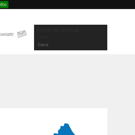
etto
Form di ricerca
ontatti
Cerca