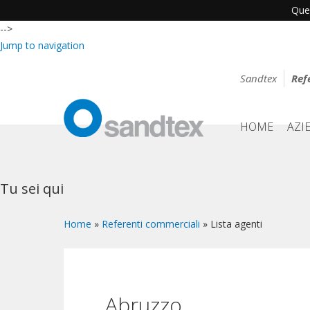
Ques
-->
Jump to navigation
Sandtex
Ref
HOME
AZI
Tu sei qui
Home
»
Referenti commerciali
»
Lista agenti
Abruzzo