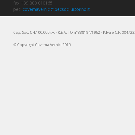
fax +39 800 010165
pec:
covemavernici@pecsoci.ui.torino.it
Cap. Soc. € 4.100.000 i.v. - R.E.A. TO n°338184/1962 - P.Iva e C.F. 00472
© Copyright Covema Vernici 2019