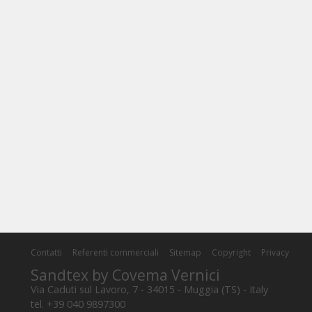
Contatti
Referenti commerciali
Sitemap
Copyright
Privacy
Sandtex by Covema Vernici
Via Caduti sul Lavoro, 7 - 34015 - Muggia (TS) - Italy
tel. +39 040 9897300