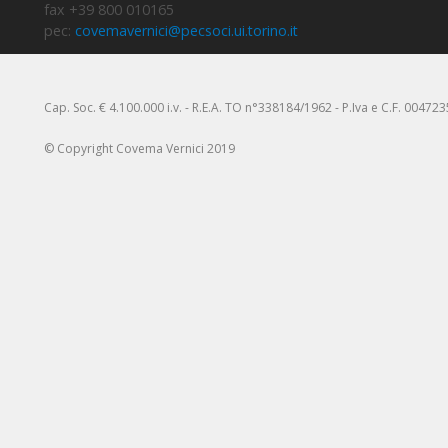
fax +39 800 010165
pec:
covemavernici@pecsoci.ui.torino.it
Cap. Soc. € 4.100.000 i.v. - R.E.A. TO n°338184/1962 - P.Iva e C.F. 00472
© Copyright Covema Vernici 2019