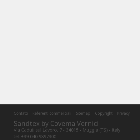
Contatti
Referenti commerciali
Sitemap
Copyright
Privacy
Sandtex by Covema Vernici
Via Caduti sul Lavoro, 7 - 34015 - Muggia (TS) - Italy
tel. +39 040 9897300