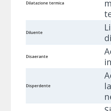
m
Dilatazione termica
t
L
Diluente
d
A
Disaerante
i
A
l
Disperdente
n
S