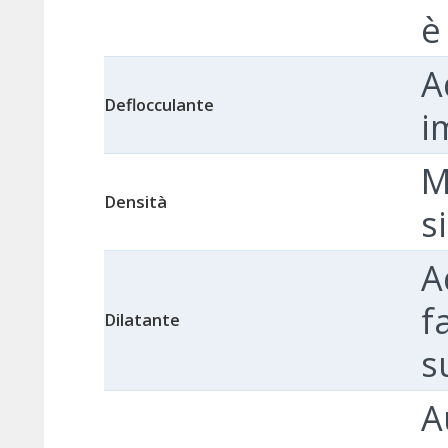
è
A
Deflocculante
i
M
Densità
s
A
f
Dilatante
s
A