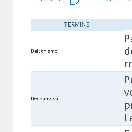
TERMINE
P
d
Daltonismo
r
P
v
Decapaggio
p
l