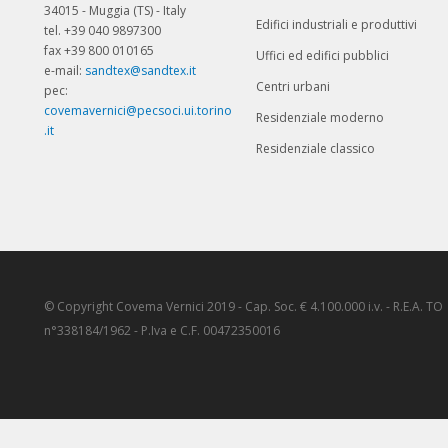
34015 - Muggia (TS) - Italy
Edifici industriali e produttivi
tel. +39 040 9897300
fax +39 800 010165
Uffici ed edifici pubblici
e-mail:
sandtex@sandtex.it
Centri urbani
pec:
covemavernici@pecsoci.ui.torino
Residenziale moderno
.it
Residenziale classico
© Copyright Covema Vernici 2019 - Cap. Soc. € 4.100.000 i.v. - R.E.A. TO
n°338184/1962 - P.Iva e C.F. 00472350016