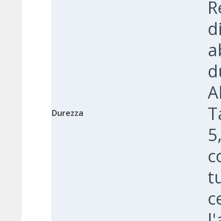
R
d
a
d
A
T
Durezza
5
c
t
c
l'