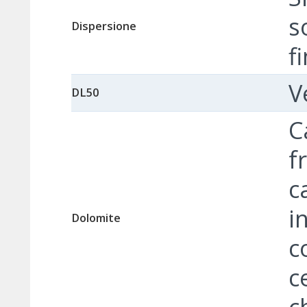
s
Dispersione
f
V
DL50
C
f
c
i
Dolomite
c
c
c