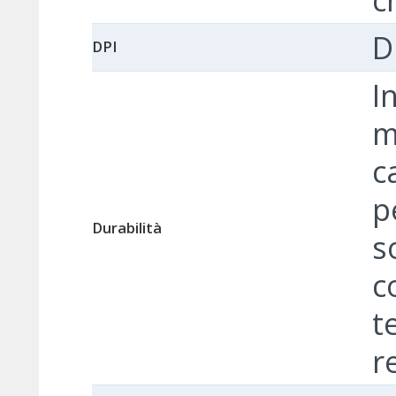
D
DPI
I
m
c
p
Durabilità
s
c
t
r