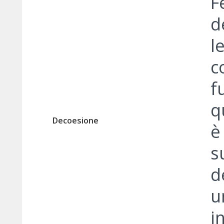
F
d
l
c
f
q
Decoesione
è
s
d
u
i